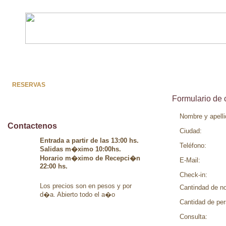
INICIO
CABA�A 2 PLANTAS
CABA�A 1 PLANTA
CASA DE CAM
RESERVAS
Formulario de 
Nombre y apelli
Contactenos
Ciudad:
Entrada a partir de las 13:00 hs.
Teléfono:
Salidas m�ximo 10:00hs.
Horario m�ximo de Recepci�n
E-Mail:
22:00 hs.
Check-in:
Los precios son en pesos y por
Cantindad de n
d�a. Abierto todo el a�o
Cantidad de pe
Consulta: