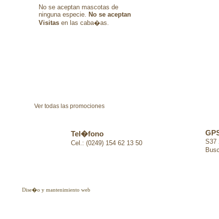
No se aceptan mascotas de
ninguna especie.
No se aceptan
Visitas
en las caba�as.
Ver todas las promociones
GP
Tel�fono
S37 
Cel.: (0249) 154 62 13 50
Bus
Dise�o y mantenimiento web